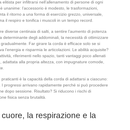
 elitista per infiltrarsi nell’allenamento di persone di ogni
o è unanime: l’accessorio è modesto, le trasformazioni,
ta il ritorno a una forma di esercizio grezzo, universale,
na il respiro e tonifica i muscoli in un tempo record.
re diverse centinaia di salti, a sentire l’aumento di potenza
a determinante degli addominali, la necessità di ottimizzare
a gradualmente. Far girare la corda è efficace solo se si
a l’energia e risparmia le articolazioni. Le abilità acquisite?
tività, riferimenti nello spazio, tanti vantaggi poco allenati
e, adattata alla propria altezza, con impugnature comode,
te.
 praticanti è la capacità della corda di adattarsi a ciascuno:
le. I progressi arrivano rapidamente perché si può procedere
ne dopo sessione. Risultato? Si riducono i rischi di
one fisica senza brutalità.
l cuore, la respirazione e la