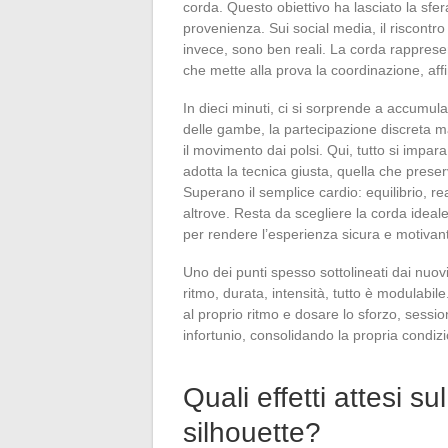
corda. Questo obiettivo ha lasciato la sfera
provenienza. Sui social media, il riscontr
invece, sono ben reali. La corda rappresen
che mette alla prova la coordinazione, affi
In dieci minuti, ci si sorprende a accumula
delle gambe, la partecipazione discreta m
il movimento dai polsi. Qui, tutto si impar
adotta la tecnica giusta, quella che preserv
Superano il semplice cardio: equilibrio, reat
altrove. Resta da scegliere la corda ideal
per rendere l’esperienza sicura e motivan
Uno dei punti spesso sottolineati dai nuovi
ritmo, durata, intensità, tutto è modulabi
al proprio ritmo e dosare lo sforzo, sessio
infortunio, consolidando la propria condizi
Quali effetti attesi su
silhouette?