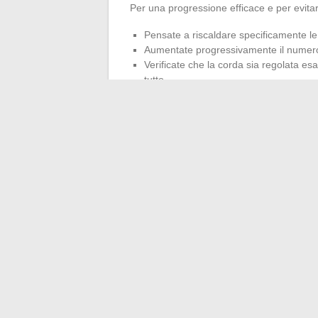
Per una progressione efficace e per evitare
Pensate a riscaldare specificamente le a
Aumentate progressivamente il numero di 
Verificate che la corda sia regolata es
tutto
Alla fine, ciò che conta di più è la regolari
si leggono tanto nelle sensazioni quanto ne
delle settimane, la compagna di una quoti
qualsiasi routine fissa.
Mille salti sono molto più di una prestazi
consapevolezza del corpo e il piacere dell
←
Scopri le date di nascita dei membri
Consigli e suggerimenti p