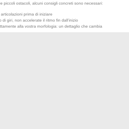
 piccoli ostacoli, alcuni consigli concreti sono necessari:
rticolazioni prima di iniziare
giri, non accelerate il ritmo fin dall’inizio
attamente alla vostra morfologia: un dettaglio che cambia
tà. Con un po’ di assiduità, il gesto diventa fluido, i progressi
lla forma fisica. E la corda da saltare diventa, nel corso
dianità in movimento, intergenerazionale, lontana da
one numerica: sono un trampolino per l’energia, la
a sfida affrontata, sessione dopo sessione.
 del famoso gruppo sudcoreano BTS
er supportare le mamme quotidianamente con gentilezza
→