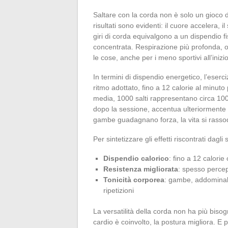
Saltare con la corda non è solo un gioco da
risultati sono evidenti: il cuore accelera, i
giri di corda equivalgono a un dispendio f
concentrata. Respirazione più profonda, o
le cose, anche per i meno sportivi all’inizio
In termini di dispendio energetico, l’eserc
ritmo adottato, fino a 12 calorie al minu
media, 1000 salti rappresentano circa 100 
dopo la sessione, accentua ulteriormente il
gambe guadagnano forza, la vita si rasso
Per sintetizzare gli effetti riscontrati dagli
Dispendio calorico
: fino a 12 calori
Resistenza migliorata
: spesso percep
Tonicità corporea
: gambe, addominali
ripetizioni
La versatilità della corda non ha più bisog
cardio è coinvolto, la postura migliora. E