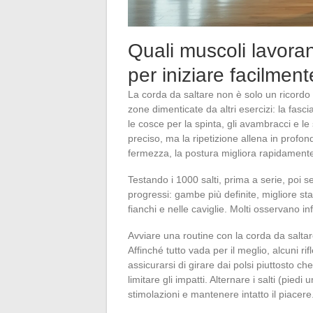
Quali muscoli lavorano
per iniziare facilment
La corda da saltare non è solo un ricordo d
zone dimenticate da altri esercizi: la fasci
le cosce per la spinta, gli avambracci e le
preciso, ma la ripetizione allena in prof
fermezza, la postura migliora rapidament
Testando i 1000 salti, prima a serie, poi s
progressi: gambe più definite, migliore sta
fianchi e nelle caviglie. Molti osservano i
Avviare una routine con la corda da saltare
Affinché tutto vada per il meglio, alcuni ri
assicurarsi di girare dai polsi piuttosto c
limitare gli impatti. Alternare i salti (pied
stimolazioni e mantenere intatto il piacere