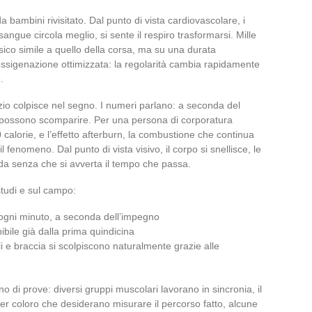
 bambini rivisitato. Dal punto di vista cardiovascolare, i
l sangue circola meglio, si sente il respiro trasformarsi. Mille
isico simile a quello della corsa, ma su una durata
ssigenazione ottimizzata: la regolarità cambia rapidamente
.
izio colpisce nel segno. I numeri parlano: a seconda del
to possono scomparire. Per una persona di corporatura
calorie, e l’effetto afterburn, la combustione che continua
 fenomeno. Dal punto di vista visivo, il corpo si snellisce, le
da senza che si avverta il tempo che passa.
 studi e sul campo:
e ogni minuto, a seconda dell’impegno
ibile già dalla prima quindicina
 e braccia si scolpiscono naturalmente grazie alle
no di prove: diversi gruppi muscolari lavorano in sincronia, il
 per coloro che desiderano misurare il percorso fatto, alcune