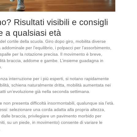
? Risultati visibili e consigli
e a qualsiasi età
el cortile della scuola. Giro dopo giro, mobilita diverse
a addominale per l’equilibrio, i polpacci per l’assorbimento,
 spalle per la rotazione precisa. Il movimento è breve,
ondità braccia, addome e gambe. L’insieme guadagna in
e.
enza interruzione per i più esperti, si notano rapidamente
bilità, schiena naturalmente dritta, mobilità aumentata nei
nfatti un’evoluzione già nella seconda settimana.
 non presenta difficoltà insormontabili, qualunque sia l’età.
flessi: selezionare una corda adatta alla propria altezza,
he dalle braccia, privilegiare un pavimento morbido per
i uniti, su un piede, in movimento) consente di variare le
.