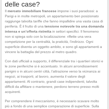
delle case?
Il
mercato immobiliare francese
impone i suoi paradossi: a
Parigi e in molte metropoli, un appartamento ben posizionato
raggiunge talvolta tariffe che fanno impallidire una vasta casa di
periferia. È il frutto di una
tensione notevole tra una domanda
intensa e un’offerta ristretta
in settori specifici. Il fenomeno
non si spiega solo con la localizzazione: riflette una vera
competizione per la centralità, la praticità, l’indirizzo. Ogni
superficie diventa un oggetto ambito, e sono gli appartamenti a
vincere la battaglia del prezzo al metro quadro.
Con dati ufficiali a supporto, il differenziale tra i quartieri storici e
le zone periferiche si è accentuato. In alcuni arrondissement
parigini o in alcuni centri città, l’attrazione verso la vicinanza ai
negozi, ai trasporti, al lavoro, aumenta il valore degli
appartamenti. Al contrario, grandi case indipendenti, talvolta
difficili da affittare o mantenere, perdono terreno presso molti
acquirenti.
Per comprendere il meccanismo, è necessario scavare molto
più a fondo di una semplice comparazione di superficie. Sulla