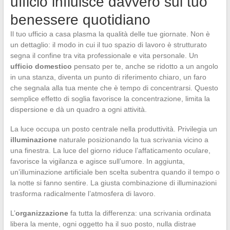
ufficio influisce davvero sul tuo
benessere quotidiano
Il tuo ufficio a casa plasma la qualità delle tue giornate. Non è
un dettaglio: il modo in cui il tuo spazio di lavoro è strutturato
segna il confine tra vita professionale e vita personale. Un
ufficio domestico
pensato per te, anche se ridotto a un angolo
in una stanza, diventa un punto di riferimento chiaro, un faro
che segnala alla tua mente che è tempo di concentrarsi. Questo
semplice effetto di soglia favorisce la concentrazione, limita la
dispersione e dà un quadro a ogni attività.
La luce occupa un posto centrale nella produttività. Privilegia un
illuminazione
naturale posizionando la tua scrivania vicino a
una finestra. La luce del giorno riduce l’affaticamento oculare,
favorisce la vigilanza e agisce sull’umore. In aggiunta,
un’illuminazione artificiale ben scelta subentra quando il tempo o
la notte si fanno sentire. La giusta combinazione di illuminazioni
trasforma radicalmente l’atmosfera di lavoro.
L’
organizzazione
fa tutta la differenza: una scrivania ordinata
libera la mente, ogni oggetto ha il suo posto, nulla distrae