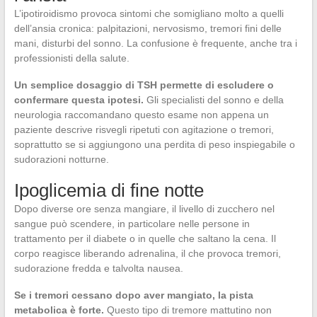
L’ipotiroidismo provoca sintomi che somigliano molto a quelli
dell’ansia cronica: palpitazioni, nervosismo, tremori fini delle
mani, disturbi del sonno. La confusione è frequente, anche tra i
professionisti della salute.
Un semplice dosaggio di TSH permette di escludere o
confermare questa ipotesi.
Gli specialisti del sonno e della
neurologia raccomandano questo esame non appena un
paziente descrive risvegli ripetuti con agitazione o tremori,
soprattutto se si aggiungono una perdita di peso inspiegabile o
sudorazioni notturne.
Ipoglicemia di fine notte
Dopo diverse ore senza mangiare, il livello di zucchero nel
sangue può scendere, in particolare nelle persone in
trattamento per il diabete o in quelle che saltano la cena. Il
corpo reagisce liberando adrenalina, il che provoca tremori,
sudorazione fredda e talvolta nausea.
Se i tremori cessano dopo aver mangiato, la pista
metabolica è forte.
Questo tipo di tremore mattutino non