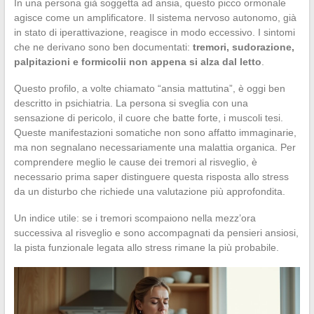
In una persona già soggetta ad ansia, questo picco ormonale
agisce come un amplificatore. Il sistema nervoso autonomo, già
in stato di iperattivazione, reagisce in modo eccessivo. I sintomi
che ne derivano sono ben documentati:
tremori, sudorazione,
palpitazioni e formicolii non appena si alza dal letto
.
Questo profilo, a volte chiamato “ansia mattutina”, è oggi ben
descritto in psichiatria. La persona si sveglia con una
sensazione di pericolo, il cuore che batte forte, i muscoli tesi.
Queste manifestazioni somatiche non sono affatto immaginarie,
ma non segnalano necessariamente una malattia organica. Per
comprendere meglio le cause dei tremori al risveglio, è
necessario prima saper distinguere questa risposta allo stress
da un disturbo che richiede una valutazione più approfondita.
Un indice utile: se i tremori scompaiono nella mezz’ora
successiva al risveglio e sono accompagnati da pensieri ansiosi,
la pista funzionale legata allo stress rimane la più probabile.