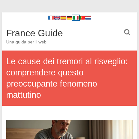
France Guide
Una guida per il web
Le cause dei tremori al risveglio:
comprendere questo
preoccupante fenomeno
mattutino