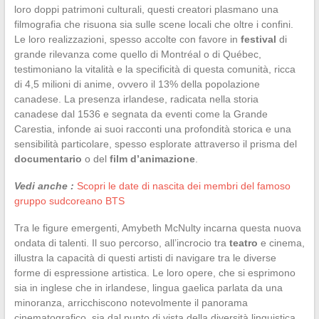
loro doppi patrimoni culturali, questi creatori plasmano una
filmografia che risuona sia sulle scene locali che oltre i confini.
Le loro realizzazioni, spesso accolte con favore in
festival
di
grande rilevanza come quello di Montréal o di Québec,
testimoniano la vitalità e la specificità di questa comunità, ricca
di 4,5 milioni di anime, ovvero il 13% della popolazione
canadese. La presenza irlandese, radicata nella storia
canadese dal 1536 e segnata da eventi come la Grande
Carestia, infonde ai suoi racconti una profondità storica e una
sensibilità particolare, spesso esplorate attraverso il prisma del
documentario
o del
film d’animazione
.
Vedi anche :
Scopri le date di nascita dei membri del famoso
gruppo sudcoreano BTS
Tra le figure emergenti, Amybeth McNulty incarna questa nuova
ondata di talenti. Il suo percorso, all’incrocio tra
teatro
e cinema,
illustra la capacità di questi artisti di navigare tra le diverse
forme di espressione artistica. Le loro opere, che si esprimono
sia in inglese che in irlandese, lingua gaelica parlata da una
minoranza, arricchiscono notevolmente il panorama
cinematografico, sia dal punto di vista della diversità linguistica