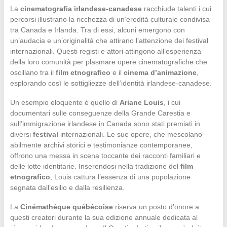
La
cinematografia irlandese-canadese
racchiude talenti i cui
percorsi illustrano la ricchezza di un’eredità culturale condivisa
tra Canada e Irlanda. Tra di essi, alcuni emergono con
un’audacia e un’originalità che attirano l’attenzione dei festival
internazionali. Questi registi e attori attingono all’esperienza
della loro comunità per plasmare opere cinematografiche che
oscillano tra il
film etnografico
e il
cinema d’animazione
,
esplorando così le sottigliezze dell’identità irlandese-canadese.
Un esempio eloquente è quello di
Ariane Louis
, i cui
documentari sulle conseguenze della Grande Carestia e
sull’immigrazione irlandese in Canada sono stati premiati in
diversi
festival
internazionali. Le sue opere, che mescolano
abilmente archivi storici e testimonianze contemporanee,
offrono una messa in scena toccante dei racconti familiari e
delle lotte identitarie. Inserendosi nella tradizione del
film
etnografico
, Louis cattura l’essenza di una popolazione
segnata dall’esilio e dalla resilienza.
La
Cinémathèque québécoise
riserva un posto d’onore a
questi creatori durante la sua edizione annuale dedicata al