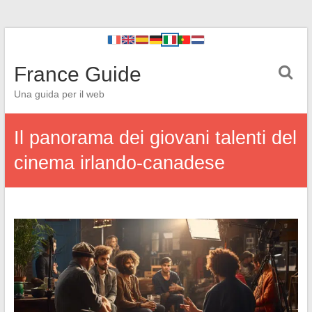
France Guide
Una guida per il web
Il panorama dei giovani talenti del
cinema irlando-canadese