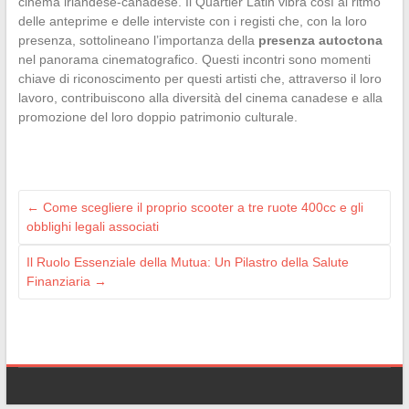
cinema irlandese-canadese. Il Quartier Latin vibra così al ritmo
delle anteprime e delle interviste con i registi che, con la loro
presenza, sottolineano l’importanza della
presenza autoctona
nel panorama cinematografico. Questi incontri sono momenti
chiave di riconoscimento per questi artisti che, attraverso il loro
lavoro, contribuiscono alla diversità del cinema canadese e alla
promozione del loro doppio patrimonio culturale.
←
Come scegliere il proprio scooter a tre ruote 400cc e gli
obblighi legali associati
Il Ruolo Essenziale della Mutua: Un Pilastro della Salute
Finanziaria
→