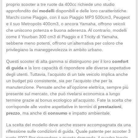
proprio scooter a tre ruote da 400cc richiede uno studio
approfondito dei
modelli
disponibili e delle loro caratteristiche.
Marchi come Piaggio, con il suo Piaggio MP3 500cm3, Peugeot
e il suo Metropolis 400cm3, o ancora Yamaha, offrono veicoli
che uniscono potenza e buona aderenza. Al contrario, modelli
come il Yourban 300 cm3 di Piaggio e il Tricity di Yamaha,
sebbene meno potenti, offrono un’alternativa per coloro che
privilegiano la maneggevolezza in ambito urbano.
Questi scooter di alta gamma si distinguono per il loro
comfort
di guida
e la loro capacità di rispondere alle diverse aspettative
degli utenti. Tuttavia, l’acquisto di un tale veicolo implica anche
un budget più consistente, sia per l’acquisto che per la
manutenzione. Pensate anche all’opzione elettrica, sempre più
presente sul mercato, che può rivelarsi economica a lungo
termine grazie al bonus ecologico all’acquisto. Fate la scelta che
corrisponde alle vostre aspettative in termini di
prestazioni
,
prezzo
, ma anche di
consumo
e impatto ambientale.
La scelta del modello deve anche essere accompagnata da una
riflessione sulle condizioni di guida. Quale patente per scooter 3
ruote 400? Per rispondere a questa domanda, il quadro legale