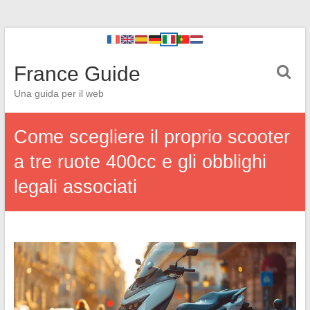
France Guide
Una guida per il web
Come scegliere il proprio scooter
a tre ruote 400cc e gli obblighi
legali associati