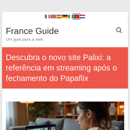
France Guide
Um guia para a web
Descubra o novo site Palixi: a
referência em streaming após o
fechamento do Papaflix