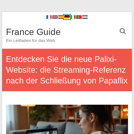
France Guide
Ein Leitfaden für das Web
Entdecken Sie die neue Palixi-
Website: die Streaming-Referenz
nach der Schließung von Papaflix