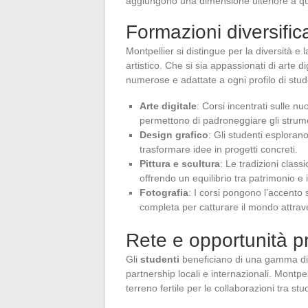
aggiungono una dimensione ulteriore a qu
Formazioni diversific
Montpellier si distingue per la diversità 
artistico. Che si sia appassionati di arte di
numerose e adattate a ogni profilo di stud
Arte digitale
: Corsi incentrati sulle n
permettono di padroneggiare gli strumen
Design grafico
: Gli studenti esploran
trasformare idee in progetti concreti.
Pittura e scultura
: Le tradizioni clas
offrendo un equilibrio tra patrimonio e
Fotografia
: I corsi pongono l’accento 
completa per catturare il mondo attrave
Rete e opportunità pr
Gli
studenti
beneficiano di una gamma di o
partnership locali e internazionali. Montpel
terreno fertile per le collaborazioni tra stud