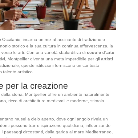
e Occitanie, incarna un mix affascinante di tradizione e
monio storico e la sua cultura in continua effervescenza, la
 verso le arti. Con una varietà sbalorditiva di
scuole d’arte
tivi, Montpellier diventa una meta imperdibile per gli
artisti
tradizionale, queste istituzioni forniscono un contesto
o talento artistico.
e per la creazione
e dalla storia, Montpellier offre un ambiente naturalmente
no, ricco di architetture medievali e moderne, stimola
iventano musei a cielo aperto, dove ogni angolo rivela un
studenti possono trarre ispirazione quotidiana, influenzando
ico. I paesaggi circostanti, dalla gariga al mare Mediterraneo,