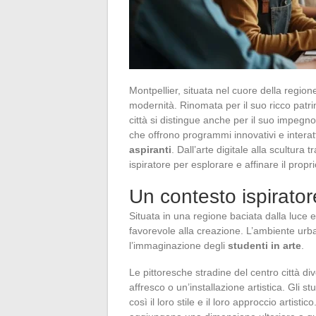
Montpellier, situata nel cuore della region
modernità. Rinomata per il suo ricco patri
città si distingue anche per il suo impegno
che offrono programmi innovativi e interat
aspiranti
. Dall’arte digitale alla scultura 
ispiratore per esplorare e affinare il propri
Un contesto ispirator
Situata in una regione baciata dalla luce 
favorevole alla creazione. L’ambiente urba
l’immaginazione degli
studenti in arte
.
Le pittoresche stradine del centro città d
affresco o un’installazione artistica. Gli 
così il loro stile e il loro approccio artist