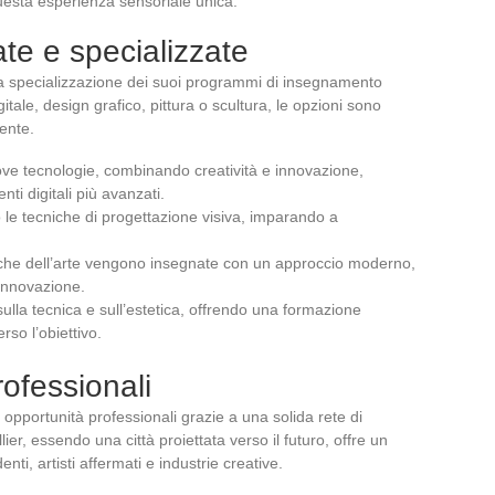
esta esperienza sensoriale unica.
ate e specializzate
e la specializzazione dei suoi programmi di insegnamento
gitale, design grafico, pittura o scultura, le opzioni sono
ente.
uove tecnologie, combinando creatività e innovazione,
ti digitali più avanzati.
o le tecniche di progettazione visiva, imparando a
siche dell’arte vengono insegnate con un approccio moderno,
 innovazione.
sulla tecnica e sull’estetica, offrendo una formazione
rso l’obiettivo.
ofessionali
pportunità professionali grazie a una solida rete di
lier, essendo una città proiettata verso il futuro, offre un
enti, artisti affermati e industrie creative.