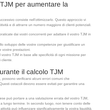
o TJM per aumentare la
successivo consiste nell’ottimizzarlo. Questo approccio vi
ività e di attrarre un numero maggiore di clienti potenziali.
e praticate dai vostri concorrenti per adattare il vostro TJM in
ello sviluppo delle vostre competenze per giustificare un
e vostre prestazioni.
il vostro TJM in base alle specificità di ogni missione per
 cliente.
durante il calcolo TJM
 possono verificarsi alcuni errori comuni che
. Questi ostacoli devono essere evitati per garantire una
spese può portare a una valutazione errata del vostro TJM,
e a lungo termine. In secondo luogo, non tenere conto delle
attività può influenzare significativamente la vostra liquidità.