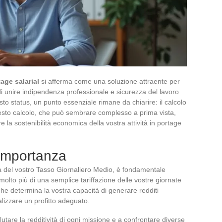
age salarial
si afferma come una soluzione attraente per
di unire indipendenza professionale e sicurezza del lavoro
o status, un punto essenziale rimane da chiarire: il calcolo
esto calcolo, che può sembrare complesso a prima vista,
e la sostenibilità economica della vostra attività in portage
 importanza
sa del vostro Tasso Giornaliero Medio, è fondamentale
lto più di una semplice tariffazione delle vostre giornate
e che determina la vostra capacità di generare redditi
ealizzare un profitto adeguato.
alutare la redditività di ogni missione e a confrontare diverse