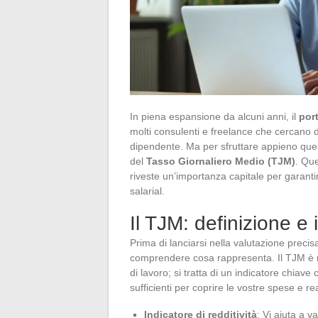
In piena espansione da alcuni anni, il
port
molti consulenti e freelance che cercano 
dipendente. Ma per sfruttare appieno quest
del
Tasso Giornaliero Medio (TJM)
. Qu
riveste un’importanza capitale per garantir
salarial.
Il TJM: definizione e
Prima di lanciarsi nella valutazione preci
comprendere cosa rappresenta. Il TJM è mo
di lavoro; si tratta di un indicatore chiav
sufficienti per coprire le vostre spese e r
Indicatore di redditività
: Vi aiuta a v