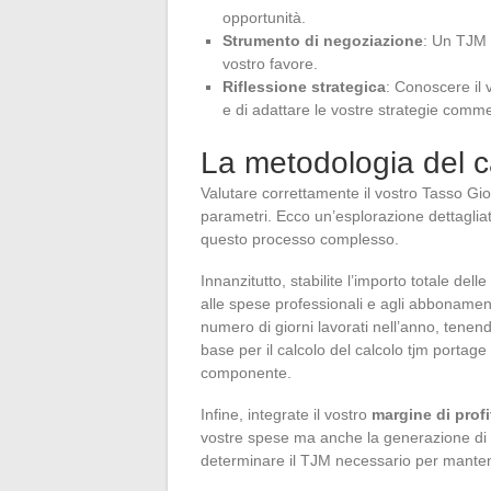
opportunità.
Strumento di negoziazione
: Un TJM b
vostro favore.
Riflessione strategica
: Conoscere il 
e di adattare le vostre strategie commer
La metodologia del 
Valutare correttamente il vostro Tasso Gi
parametri. Ecco un’esplorazione dettaglia
questo processo complesso.
Innanzitutto, stabilite l’importo totale dell
alle spese professionali e agli abbonament
numero di giorni lavorati nell’anno, tenend
base per il calcolo del calcolo tjm portage
componente.
Infine, integrate il vostro
margine di profi
vostre spese ma anche la generazione di u
determinare il TJM necessario per mantener