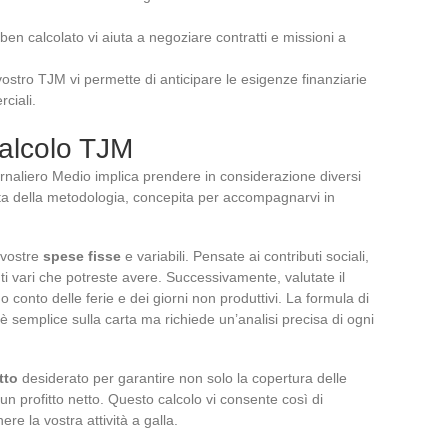
en calcolato vi aiuta a negoziare contratti e missioni a
vostro TJM vi permette di anticipare le esigenze finanziarie
ciali.
calcolo TJM
ornaliero Medio implica prendere in considerazione diversi
ta della metodologia, concepita per accompagnarvi in
e vostre
spese fisse
e variabili. Pensate ai contributi sociali,
i vari che potreste avere. Successivamente, valutate il
o conto delle ferie e dei giorni non produttivi. La formula di
 è semplice sulla carta ma richiede un’analisi precisa di ogni
tto
desiderato per garantire non solo la copertura delle
n profitto netto. Questo calcolo vi consente così di
e la vostra attività a galla.