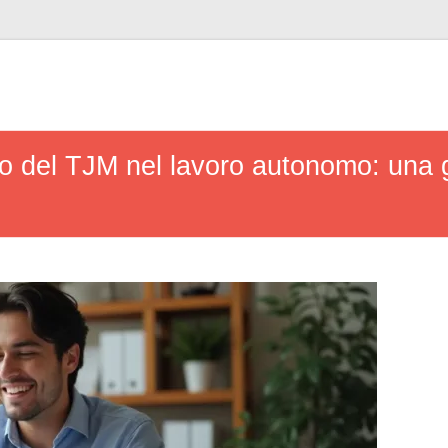
o del TJM nel lavoro autonomo: una 