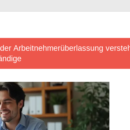
er Arbeitnehmerüberlassung verste
tändige