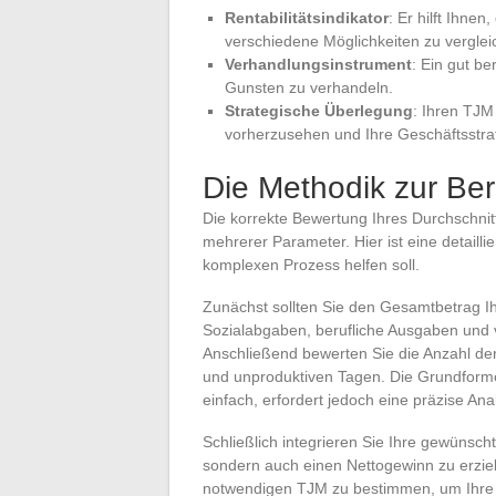
Rentabilitätsindikator
: Er hilft Ihnen
verschiedene Möglichkeiten zu verglei
Verhandlungsinstrument
: Ein gut be
Gunsten zu verhandeln.
Strategische Überlegung
: Ihren TJM
vorherzusehen und Ihre Geschäftsstr
Die Methodik zur B
Die korrekte Bewertung Ihres Durchschnit
mehrerer Parameter. Hier ist eine detaill
komplexen Prozess helfen soll.
Zunächst sollten Sie den Gesamtbetrag I
Sozialabgaben, berufliche Ausgaben und
Anschließend bewerten Sie die Anzahl der
und unproduktiven Tagen. Die Grundform
einfach, erfordert jedoch eine präzise A
Schließlich integrieren Sie Ihre gewünsch
sondern auch einen Nettogewinn zu erzie
notwendigen TJM zu bestimmen, um Ihre T