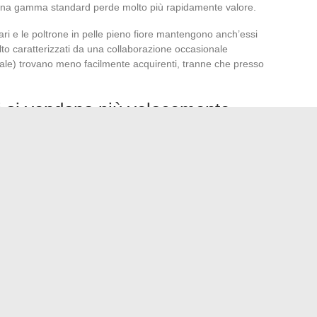
 una gamma standard perde molto più rapidamente valore.
ulari e le poltrone in pelle pieno fiore mantengono anch’essi
molto caratterizzati da una collaborazione occasionale
ionale) trovano meno facilmente acquirenti, tranne che presso
ti si vendono più velocemente
più attenzione alla composizione dei materiali. Roche
 legni certificati e schiume a minore impatto ambientale.
I
 loro materiali, si rivendono con meno trattativa
tore che può fornire la scheda tecnica del modello ha un
e sensibile all’eco-design.
di un mobile Roche Bobois
 di negoziazione si aggira generalmente attorno a un decimo
o se l’annuncio è online da diverse settimane. Si controlla la
una o due sollecitazioni da parte del venditore prima di