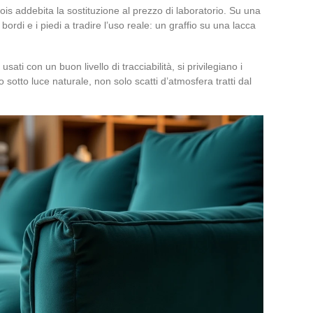
is addebita la sostituzione al prezzo di laboratorio. Su una
 bordi e i piedi a tradire l’uso reale: un graffio su una lacca
ati con un buon livello di tracciabilità, si privilegiano i
io sotto luce naturale, non solo scatti d’atmosfera tratti dal