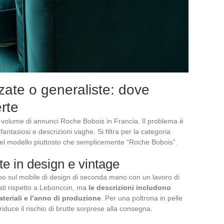
zate o generaliste: dove
erte
 volume di annunci Roche Bobois in Francia. Il problema è
 fantasiosi e descrizioni vaghe. Si filtra per la categoria
del modello piuttosto che semplicemente “Roche Bobois”.
te in design e vintage
o sul mobile di design di seconda mano con un lavoro di
vati rispetto a Leboncoin, ma
le descrizioni includono
teriali e l’anno di produzione
. Per una poltrona in pelle
iduce il rischio di brutte sorprese alla consegna.