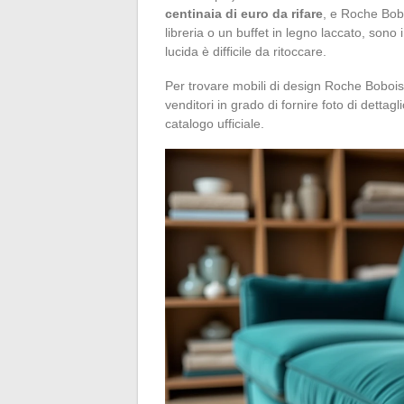
centinaia di euro da rifare
, e Roche Bobo
libreria o un buffet in legno laccato, sono i
lucida è difficile da ritoccare.
Per trovare mobili di design Roche Bobois us
venditori in grado di fornire foto di dettagl
catalogo ufficiale.