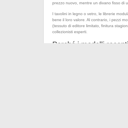
prezzo nuovo, mentre un divano fisso di
I tavolini in legno o vetro, le librerie mod
bene il loro valore. Al contrario, i pezzi 
(tessuto di editore limitato, finitura stag
collezionisti esperti.
Perché i modelli recen
Gli acquirenti dell’usato prestano sempre 
Bobois comunica da alcuni anni sull’uso di
modelli recenti, meglio documentati sui
rispetto alle gamme più vecchie. Un vendi
argomento di peso di fronte a un acquirent
Negoziare il prezzo 
usato
Sulle piattaforme generaliste, il margine
a un quinto del prezzo esposto, soprattutt
data di pubblicazione e si aspetta a volte 
proporre.