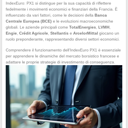
IndexEuro: PX1 si distingue per la sua capacità di riflettere
fedelmente i movimenti economici e finanziari della Francia. È
influenzato da vari fattori, come le decisioni della
Banca
Centrale Europea (BCE)
e le evoluzioni macroeconomiche
globali. Le aziende principali come
TotalEnergies
,
LVMH
,
Engie
,
Crédit Agricole
,
Stellantis
e
ArcelorMittal
giocano un
ruolo preponderante, rappresentando diversi settori economici.
Comprendere il funzionamento dell’IndexEuro PX1 è essenziale
per apprendere le dinamiche del mercato borsistico francese e
adattare le proprie strategie di investimento di conseguenza.