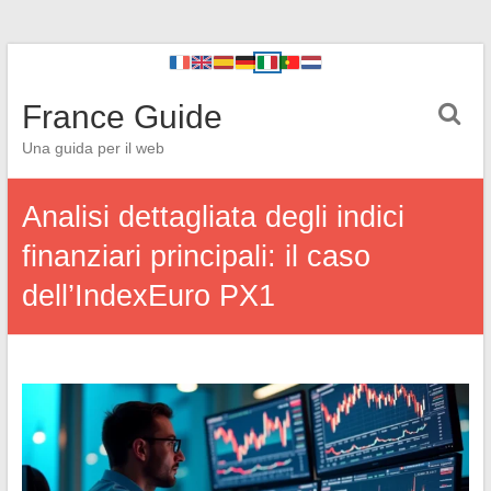
France Guide
Una guida per il web
Analisi dettagliata degli indici
finanziari principali: il caso
dell’IndexEuro PX1