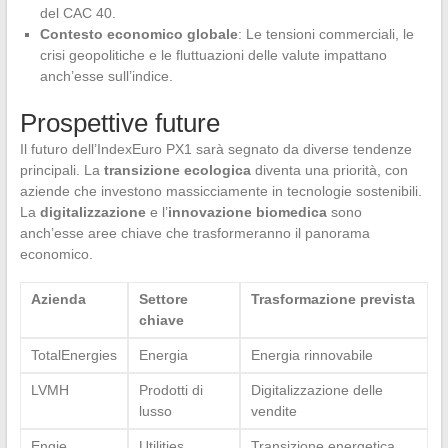
del CAC 40.
Contesto economico globale
: Le tensioni commerciali, le
crisi geopolitiche e le fluttuazioni delle valute impattano
anch’esse sull’indice.
Prospettive future
Il futuro dell’IndexEuro PX1 sarà segnato da diverse tendenze
principali. La
transizione ecologica
diventa una priorità, con
aziende che investono massicciamente in tecnologie sostenibili.
La
digitalizzazione
e l’
innovazione biomedica
sono
anch’esse aree chiave che trasformeranno il panorama
economico.
Azienda
Settore
Trasformazione prevista
chiave
TotalEnergies
Energia
Energia rinnovabile
LVMH
Prodotti di
Digitalizzazione delle
lusso
vendite
Engie
Utilities
Transizione energetica