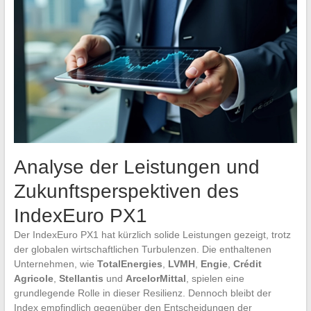
Analyse der Leistungen und
Zukunftsperspektiven des
IndexEuro PX1
Der IndexEuro PX1 hat kürzlich solide Leistungen gezeigt, trotz
der globalen wirtschaftlichen Turbulenzen. Die enthaltenen
Unternehmen, wie
TotalEnergies
,
LVMH
,
Engie
,
Crédit
Agricole
,
Stellantis
und
ArcelorMittal
, spielen eine
grundlegende Rolle in dieser Resilienz. Dennoch bleibt der
Index empfindlich gegenüber den Entscheidungen der