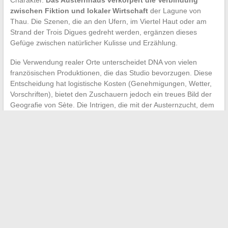
Charakter.
Das Austernhaus verkörpert die Verbindung
zwischen Fiktion und lokaler Wirtschaft
der Lagune von
Thau. Die Szenen, die an den Ufern, im Viertel Haut oder am
Strand der Trois Digues gedreht werden, ergänzen dieses
Gefüge zwischen natürlicher Kulisse und Erzählung.
Die Verwendung realer Orte unterscheidet DNA von vielen
französischen Produktionen, die das Studio bevorzugen. Diese
Entscheidung hat logistische Kosten (Genehmigungen, Wetter,
Vorschriften), bietet den Zuschauern jedoch ein treues Bild der
Geografie von Sète. Die Intrigen, die mit der Austernzucht, dem
Fischfang oder den ökologischen Herausforderungen der
Lagune verbunden sind, gewinnen an Kohärenz, wenn die
Kulisse nicht simuliert ist.
Für die Besucher bleibt es eine der begehrtesten Erfahrungen,
das Austernhaus an den Ufern des Étang de Thau zu finden,
wenn sie Sète besuchen. Die Serie hat dazu beigetragen, das
muschelfischereiliche Erbe der Stadt weit über die Region
Okzitanien hinaus bekannt zu machen,
und hat einen Ort der
Lebensmittelproduktion in einen kulturellen
Fernsehstandort verwandelt
.