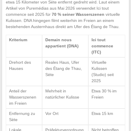
etwa 15 Kilometer von Sète entfernt gedreht wird. Laut einem
Artikel von Puremédias aus Mai 2026 verwendet Ici tout
commence seit 2025 für
70 % seiner Wasserszenen
virtuelle
Kulissen. DNA hingegen filmt weiterhin im Freien an einem
bestehenden Austernhaus direkt am Ufer des Étang de Thau.
Kriterium
Demain nous
Ici tout
appartient (DNA)
commence
(ITC)
Drehort des
Reales Haus, Ufer
Virtuelle
Hauses
des Étang de Thau,
Kulissen
Sète
(Studio) seit
2025
Anteil der
Mehrheit in
Etwa 30 % im
Wasserszenen
natürlicher Kulisse
Freien
im Freien
Entfernung zu
Vor Ort
Etwa 15 km
Sète
Lokale
Präfekturverordnung
Nicht betroffen