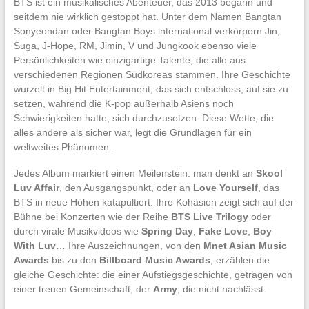
BTS ist ein musikalisches Abenteuer, das 2013 begann und
seitdem nie wirklich gestoppt hat. Unter dem Namen Bangtan
Sonyeondan oder Bangtan Boys international verkörpern Jin,
Suga, J-Hope, RM, Jimin, V und Jungkook ebenso viele
Persönlichkeiten wie einzigartige Talente, die alle aus
verschiedenen Regionen Südkoreas stammen. Ihre Geschichte
wurzelt in Big Hit Entertainment, das sich entschloss, auf sie zu
setzen, während die K-pop außerhalb Asiens noch
Schwierigkeiten hatte, sich durchzusetzen. Diese Wette, die
alles andere als sicher war, legt die Grundlagen für ein
weltweites Phänomen.
Jedes Album markiert einen Meilenstein: man denkt an
Skool
Luv Affair
, den Ausgangspunkt, oder an
Love Yourself
, das
BTS in neue Höhen katapultiert. Ihre Kohäsion zeigt sich auf der
Bühne bei Konzerten wie der Reihe
BTS Live Trilogy
oder
durch virale Musikvideos wie
Spring Day
,
Fake Love
,
Boy
With Luv
… Ihre Auszeichnungen, von den
Mnet Asian Music
Awards
bis zu den
Billboard Music Awards
, erzählen die
gleiche Geschichte: die einer Aufstiegsgeschichte, getragen von
einer treuen Gemeinschaft, der
Army
, die nicht nachlässt.