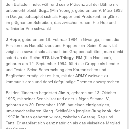
den Balladen Tiefe, während seine Präsenz auf der Bühne nie
unbemerkt bleibt.
Suga
(Min Yoongi), geboren am 9. März 1993
in Daegu, behauptet sich als Rapper und Produzent. Er glänzt
im prägnanten Schreiben, das zwischen rohem Hip-Hop und
raffinierter Pop schwankt.
J-Hope
, geboren am 18. Februar 1994 in Gwangju, nimmt die
Position des Haupttänzers und Rappers ein. Seine Kreativität
zeigt sich sowohl solo als auch bei Gruppenauftritten, man denkt
sofort an die Reihe
BTS Live Trilogy
.
RM
(Kim Namjoon),
geboren am 12. September 1994, führt die Gruppe als Leader
und Texter. Seine Beherrschung des Koreanischen und
Englischen ermöglicht es ihm, mit der
ARMY
weltweit zu
kommunizieren und dabei tiefgründige Themen anzusprechen.
Bei den Jüngeren begeistert
Jimin
, geboren am 13. Oktober
1995, mit seiner Sensibilität und einer luftigen Stimme.
V
,
geboren am 30. Dezember 1995, hat einen einzigartigen,
unverwechselbaren Klang. Schließlich jongliert
Jungkook
, der
1997 in Busan geboren wurde, zwischen Gesang, Rap und
Tanz: Er etabliert sich ganz natürlich als das vielseitige Mitglied
der Gruppe.