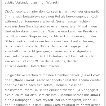
subtile Verbindung zu ihren Wurzeln.
Die Atmosphäre hinter den Kulissen ist nicht weniger einzigartig.
Jin
hat sich beispielsweise einen Ruf als hervorragender Koch
während der Tourneen erarbeitet: Seine hausgemachten
koreanischen Gerichte sind zu einem erwarteten Ritual in den
Umkleidekabinen geworden. Was die musikalischen Kreationen
betrifft, so zieht
Suga
es vor, nachts zu komponieren, um die
Stille zu nutzen und seiner Inspiration freien Lauf zu lassen,
fernab des Trubels der Bühne.
Jungkook
hingegen hat
ernsthaft in Betracht gezogen, zu einer anderen Agentur zu
wechseln, bevor er zu Big Hit Entertainment kam; letztendlich
war es der Stil von
RM
bei den Auditions, der den
entscheidenden Unterschied machte.
Einige Stücke stechen durch ihre Offenheit hervor: „
Fake Love
“
oder „
Blood Sweat Tears
“ behandeln direkt das Thema Zweifel
oder die Suche nach sich selbst, Themen, die in der
Mainstream-Popmusik selten erkundet werden. BTS engagiert
sich auch im sozialen Bereich: Ihre Zusammenarbeit mit
Unicef
für die Kampagne „
Love Myself
“ hat es ermöglicht, einen Teil
der Einnahmen aus dem Album
Love Yourself
im Kampf gegen