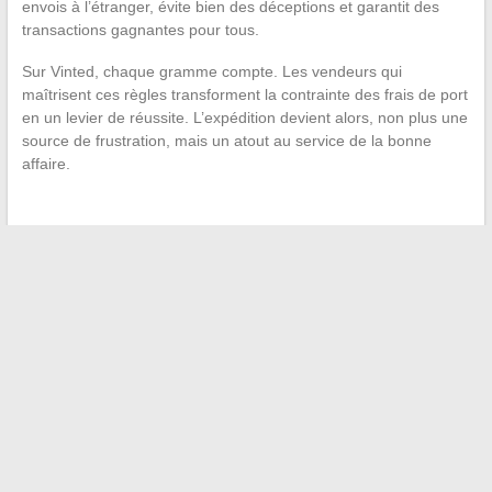
envois à l’étranger, évite bien des déceptions et garantit des
transactions gagnantes pour tous.
Sur Vinted, chaque gramme compte. Les vendeurs qui
maîtrisent ces règles transforment la contrainte des frais de port
en un levier de réussite. L’expédition devient alors, non plus une
source de frustration, mais un atout au service de la bonne
affaire.
←
Comparatif 2024 : quelle est la meilleure application IPTV
Android pour Smart TV ?
Tendances mode 2024 : conseils et inspirations pour un style
unique au quotidien
→