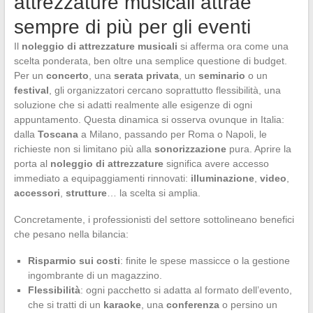
attrezzature musicali attrae
sempre di più per gli eventi
Il
noleggio di attrezzature musicali
si afferma ora come una
scelta ponderata, ben oltre una semplice questione di budget.
Per un
concerto
, una
serata privata
, un
seminario
o un
festival
, gli organizzatori cercano soprattutto flessibilità, una
soluzione che si adatti realmente alle esigenze di ogni
appuntamento. Questa dinamica si osserva ovunque in Italia:
dalla
Toscana
a Milano, passando per Roma o Napoli, le
richieste non si limitano più alla
sonorizzazione
pura. Aprire la
porta al
noleggio di attrezzature
significa avere accesso
immediato a equipaggiamenti rinnovati:
illuminazione
,
video
,
accessori
,
strutture
… la scelta si amplia.
Concretamente, i professionisti del settore sottolineano benefici
che pesano nella bilancia:
Risparmio sui costi
: finite le spese massicce o la gestione
ingombrante di un magazzino.
Flessibilità
: ogni pacchetto si adatta al formato dell’evento,
che si tratti di un
karaoke
, una
conferenza
o persino un