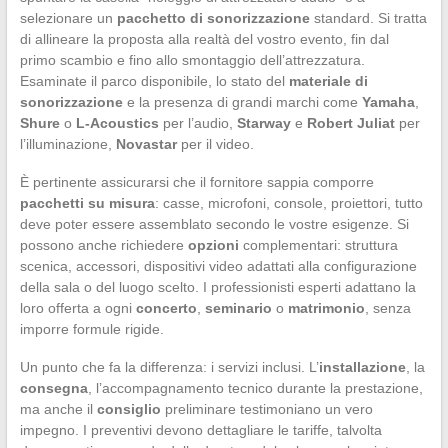
selezionare un
pacchetto di sonorizzazione
standard. Si tratta
di allineare la proposta alla realtà del vostro evento, fin dal
primo scambio e fino allo smontaggio dell’attrezzatura.
Esaminate il parco disponibile, lo stato del
materiale di
sonorizzazione
e la presenza di grandi marchi come
Yamaha
,
Shure
o
L-Acoustics
per l’audio,
Starway
e
Robert Juliat
per
l’illuminazione,
Novastar
per il video.
È pertinente assicurarsi che il fornitore sappia comporre
pacchetti su misura
: casse, microfoni, console, proiettori, tutto
deve poter essere assemblato secondo le vostre esigenze. Si
possono anche richiedere
opzioni
complementari: struttura
scenica, accessori, dispositivi video adattati alla configurazione
della sala o del luogo scelto. I professionisti esperti adattano la
loro offerta a ogni
concerto
,
seminario
o
matrimonio
, senza
imporre formule rigide.
Un punto che fa la differenza: i servizi inclusi. L’
installazione
, la
consegna
, l’accompagnamento tecnico durante la prestazione,
ma anche il
consiglio
preliminare testimoniano un vero
impegno. I preventivi devono dettagliare le tariffe, talvolta