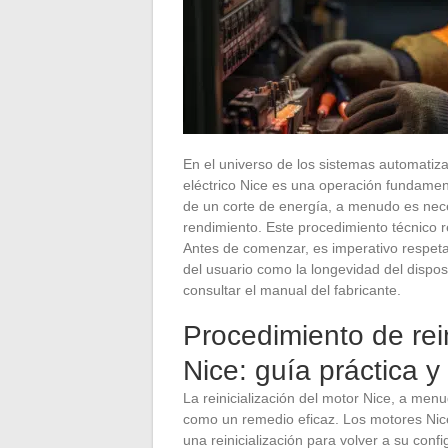
En el universo de los sistemas automatizad
eléctrico Nice es una operación fundament
de un corte de energía, a menudo es nece
rendimiento. Este procedimiento técnico r
Antes de comenzar, es imperativo respeta
del usuario como la longevidad del disposit
consultar el manual del fabricante.
Procedimiento de rei
Nice: guía práctica y
La reinicialización del motor Nice, a me
como un remedio eficaz. Los motores Nice,
una reinicialización para volver a su confi