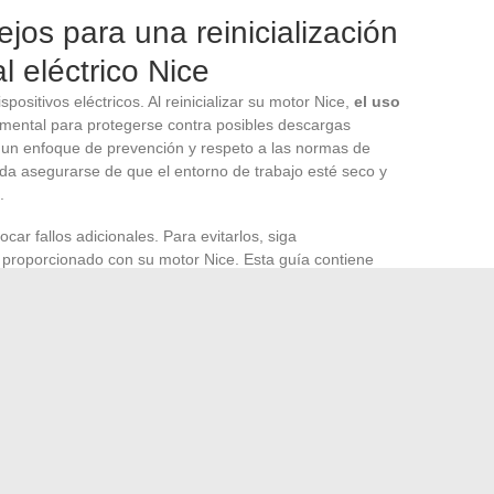
jos para una reinicialización
l eléctrico Nice
positivos eléctricos. Al reinicializar su motor Nice,
el uso
ental para protegerse contra posibles descargas
n un enfoque de prevención y respeto a las normas de
a asegurarse de que el entorno de trabajo esté seco y
.
ar fallos adicionales. Para evitarlos, siga
proporcionado con su motor Nice. Esta guía contiene
modelo específico, lo que representa una garantía de
so de duda o complejidad inesperada, no dude en contactar a
técnico cualificado en lugar de arriesgarse a cometer errores
miento de su portal eléctrico también depende de una
miento regular. Estas operaciones, realizadas con
il de su instalación. Un portal eléctrico eficiente es a
tenida y del respeto a los procedimientos recomendados
stos pasos para garantizar un uso óptimo de su motor Nice a