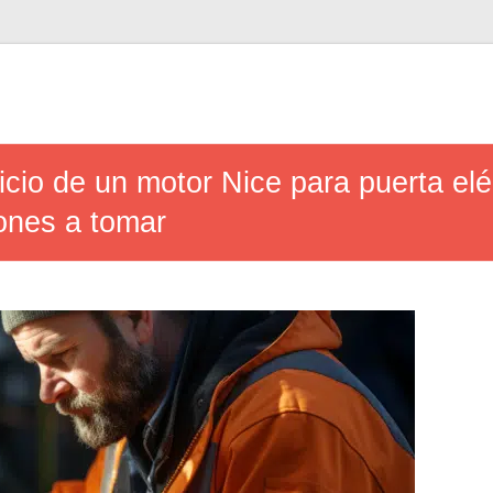
icio de un motor Nice para puerta elé
ones a tomar