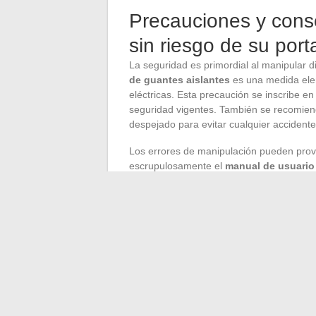
Precauciones y conse
sin riesgo de su porta
La seguridad es primordial al manipular dis
de guantes aislantes
es una medida elem
eléctricas. Esta precaución se inscribe e
seguridad vigentes. También se recomiend
despejado para evitar cualquier accidente
Los errores de manipulación pueden provoc
escrupulosamente el
manual de usuario
instrucciones precisas y adaptadas a su 
fiabilidad para la reinicialización. En ca
un servicio de atención al cliente o a un 
perjudiciales.
No olvide que el mantenimiento del rendi
reinicialización correcta
y de un manteni
cuidado, contribuyen a prolongar la vida út
menudo el resultado de una atención sos
por el fabricante. Asegúrese de seguir e